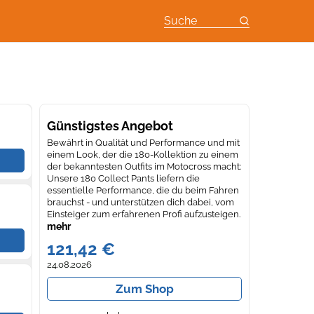
Suche
Günstigstes Angebot
Bewährt in Qualität und Performance und mit
einem Look, der die 180-Kollektion zu einem
der bekanntesten Outfits im Motocross macht:
Unsere 180 Collect Pants liefern die
essentielle Performance, die du beim Fahren
brauchst - und unterstützen dich dabei, vom
Einsteiger zum erfahrenen Profi aufzusteigen.
Die RAP-Konstruktion (Rider Attack Position™ )
mehr
sorgt dafür, dass du dich wohl fühlst. Die
121,42 €
strapazierfähigen Eigenschaften schützen
dich vor Umwelteinflüssen und Abnutzung
24.08.2026
auf dem Bike. 180 Hosen sind für den
Fortschritt gemacht.
Zum Shop