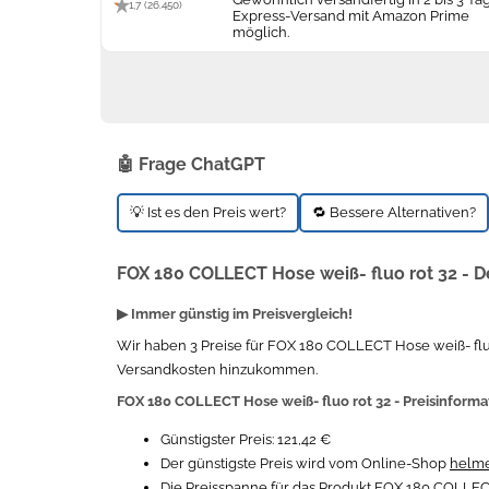
1,7 (26.450)
Express-Versand mit Amazon Prime
möglich.
🤖 Frage ChatGPT
💡 Ist es den Preis wert?
🔁 Bessere Alternativen?
FOX 180 COLLECT Hose weiß- fluo rot 32 - De
▶ Immer günstig im Preisvergleich!
Wir haben 3 Preise für FOX 180 COLLECT Hose weiß- fluo
Versandkosten hinzukommen.
FOX 180 COLLECT Hose weiß- fluo rot 32 - Preisinform
Günstigster Preis: 121,42 €
Der günstigste Preis wird vom Online-Shop
helm
Die Preisspanne für das Produkt FOX 180 COLLECT 