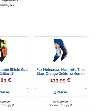
zonPay an.
e 180 Shield fluo
Fox Motocross-Hose 360 Tine
Größe 26
Blau-Orange Größe 32 Herren
,89 €
139,99 €
Preise
3 Preise
moto.de
fc-moto.de
d ab 4,99 €
Versand ab 4,99 €