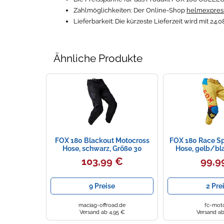
Zahlmöglichkeiten:
Der Online-Shop
helmexpres
Lieferbarkeit:
Die kürzeste Lieferzeit wird mit 24
Ähnliche Produkte
FOX 180 Blackout Motocross
FOX 180 Race S
Hose, schwarz, Größe 30
Hose, gelb/bl
103,99 €
99,9
9 Preise
2 Pre
maciag-offroad.de
fc-mot
Versand ab 4,95 €
Versand ab