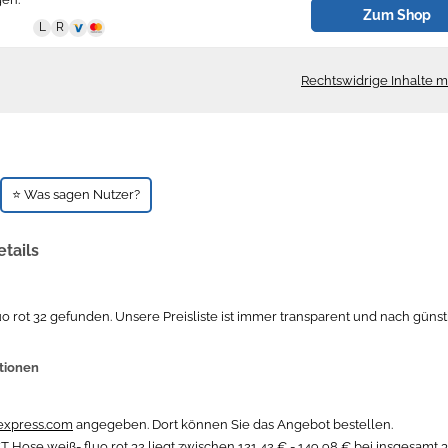
Zum Shop
Rechtswidrige Inhalte 
⭐ Was sagen Nutzer?
tails
 rot 32 gefunden. Unsere Preisliste ist immer transparent und nach günst
ationen
express.com
angegeben. Dort können Sie das Angebot bestellen.
Hose weiß- fluo rot 32 liegt zwischen 121,42 € - 149,98 € bei insgesamt 