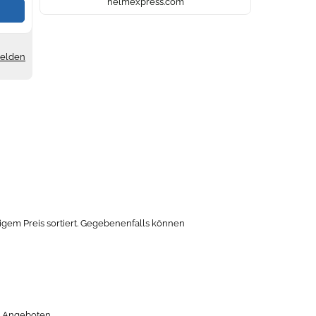
helmexpress.com
melden
igem Preis sortiert. Gegebenenfalls können
3 Angeboten.