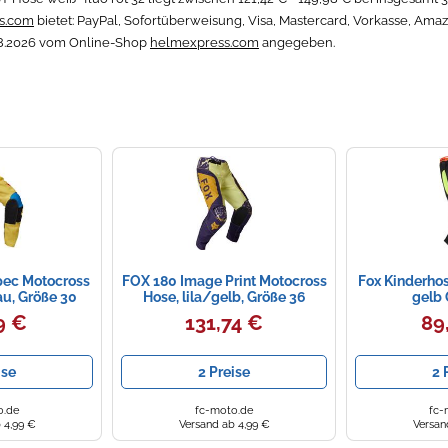
s.com
bietet: PayPal, Sofortüberweisung, Visa, Mastercard, Vorkasse, Ama
.08.2026 vom Online-Shop
helmexpress.com
angegeben.
pec Motocross
FOX 180 Image Print Motocross
Fox Kinderhos
au, Größe 30
Hose, lila/gelb, Größe 36
gelb 
9 €
131,74 €
89
ise
2 Preise
2 
o.de
fc-moto.de
fc-
 4,99 €
Versand ab 4,99 €
Versan