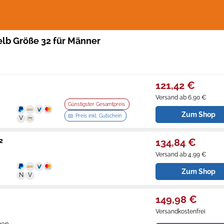
elb Größe 32 für Männer
121,42 €
Versand ab 6,90 €
Günstigster Gesamtpreis
Zum Shop
Preis inkl. Gutschein
2
134,84 €
Versand ab 4,99 €
Zum Shop
149,98 €
Versandkostenfrei
gen.