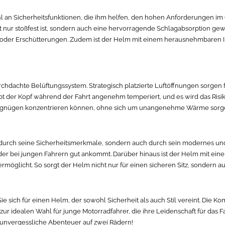
hl an Sicherheitsfunktionen, die ihm helfen, den hohen Anforderungen im
t nur stoßfest ist, sondern auch eine hervorragende Schlagabsorption gewä
en oder Erschütterungen. Zudem ist der Helm mit einem herausnehmbaren I
urchdachte Belüftungssystem. Strategisch platzierte Luftöffnungen sorgen 
t der Kopf während der Fahrt angenehm temperiert, und es wird das Risi
ahrvergnügen konzentrieren können, ohne sich um unangenehme Wärme sor
r durch seine Sicherheitsmerkmale, sondern auch durch sein modernes u
er bei jungen Fahrern gut ankommt. Darüber hinaus ist der Helm mit eine
öglicht. So sorgt der Helm nicht nur für einen sicheren Sitz, sondern au
e sich für einen Helm, der sowohl Sicherheit als auch Stil vereint. Die 
r idealen Wahl für junge Motorradfahrer, die ihre Leidenschaft für das F
 unvergessliche Abenteuer auf zwei Rädern!