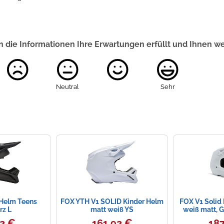
 die Informationen Ihre Erwartungen erfüllt und Ihnen w
Neutral
Sehr
 Helm Teens
FOX YTH V1 SOLID Kinder Helm
FOX V1 Solid
rz L
matt weiß YS
weiß matt, G
92 €
161,92 €
187