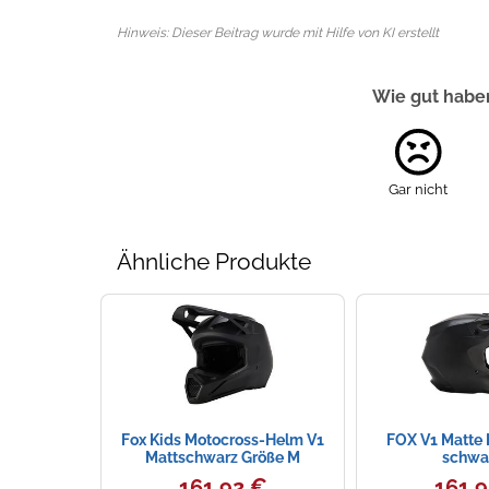
Hinweis: Dieser Beitrag wurde mit Hilfe von KI erstellt
Wie gut haben
Gar nicht
Ähnliche Produkte
Fox Kids Motocross-Helm V1
FOX V1 Matte
Mattschwarz Größe M
schwa
161,92 €
161,