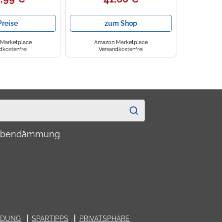
Preise
zum Shop
Marketplace
Amazon Marketplace
dkostenfrei
Versandkostenfrei
haubendämmung
LDUNG
SPARTIPPS
PRIVATSPHÄRE