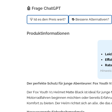
🤖 Frage ChatGPT
💡 Ist es den Preis wert?
🔁 Bessere Alternativen?
Produktinformationen
Leic
Effi
Rats
Hinweis: 
Der perfekte Schutz für junge Abenteurer: Fox Youth 
Der Fox Youth V1 Helmet Matte Black ist ideal für junge 
Motorradfahren beginnen möchten oder bereits Erfahrun
Komfort zu bieten. Der Helm richtet sich an alle, die da
Herausragende Sicherheitsmerkmale