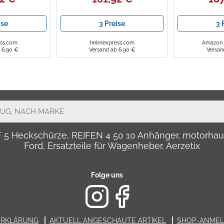
ise
3 Preise
3 
ss.com
helmexpress.com
Amazon 
 6,90 €
Versand ab 6,90 €
Versan
LF 5 Heckschürze, REIFEN 4 50 10 Anhänger, motor
Ford, Ersatzteile für Wagenheber, Aerzetix
Folge uns
ERKLÄRUNG
AKTUELL ANGESCHAUTE ARTIKEL
SHOP-ANME