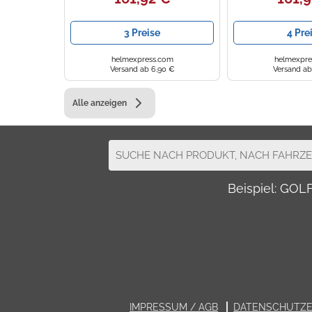
3 Preise
4 Pre
helmexpress.com
helmexpre
Versand ab 6,90 €
Versand ab
Alle anzeigen
Beispiel: GO
IMPRESSUM / AGB
DATENSCHUTZ