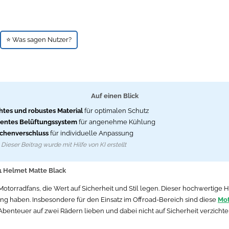
⭐ Was sagen Nutzer?
Auf einen Blick
htes und robustes Material
für optimalen Schutz
zientes Belüftungssystem
für angenehme Kühlung
chenverschluss
für individuelle Anpassung
Dieser Beitrag wurde mit Hilfe von KI erstellt
V1 Helmet Matte Black
Motorradfans, die Wert auf Sicherheit und Stil legen. Dieser hochwertige 
g haben. Insbesondere für den Einsatz im Offroad-Bereich sind diese
Mo
s Abenteuer auf zwei Rädern lieben und dabei nicht auf Sicherheit verzich