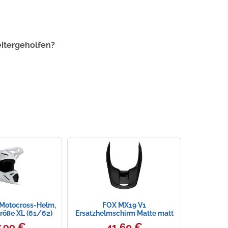
eitergeholfen?
 Motocross-Helm,
FOX MX19 V1
röße XL (61/62)
Ersatzhelmschirm Matte matt
schwarz Gre: S (55-56 cm)
,99 €
41,60 €