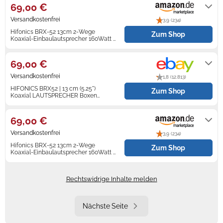
69,00 €
Versandkostenfrei
3,9 (234)
Hifonics BRX-52 13cm 2-Wege
Zum Shop
Koaxial-Einbaulautsprecher 160Watt -
Paarpreis - 130mm Auto Lautsprecher
Auf Lager
69,00 €
Versandkostenfrei
1,8 (12.813)
HIFONICS BRX52 | 13 cm (5.25")
Zum Shop
Koaxial LAUTSPRECHER Boxen
130mm - extra flach
Lieferung innerhalb von 1 - 2
Werktagen nach Zahlungseingang.
69,00 €
Versandkostenfrei
3,9 (234)
Hifonics BRX-52 13cm 2-Wege
Zum Shop
Koaxial-Einbaulautsprecher 160Watt -
Paarpreis - 130mm Auto Lautsprecher
Auf Lager
Rechtswidrige Inhalte melden
Nächste Seite