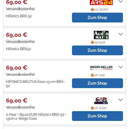
69,00 €
Versandkostenfrei
4,9 (35.163)
Zündkerzen
Navi Taschen
Winterreifen
Hifonics BRX 52
Zum Shop
Ölfilter
Navi-Zubehör
Lieferfrist: 2-3 Tage
69,00 €
Navigationsgeräte
Versandkostenfrei
4,9 (933)
Navigationssoftware
Hifonics BRX52
Zum Shop
Powercaps
1-2 Werktage
69,00 €
Versandkostenfrei
4,8 (325)
HIFONICS BRUTUS Koax 13 cm BRX-
Zum Shop
52
sofort Lieferbar 1-2 Tage, Abholung
nach Absprache
69,00 €
Versandkostenfrei
4,6 (5.102)
(1 Paar = 69,00 EUR) Hifonics BRX-52 -
Zum Shop
13cm 2-Wege Coax
sofort lieferbar. Lieferzeit 1-2 Werktage