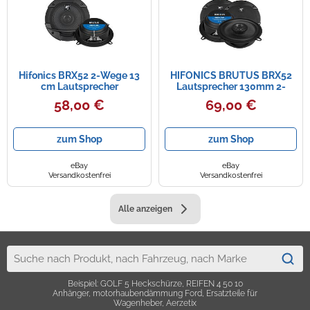
Hifonics BRX52 2-Wege 13
HIFONICS BRUTUS BRX52
cm Lautsprecher
Lautsprecher 130mm 2-
Wege koax System mit
58,00 €
69,00 €
Abdeckgitter
zum Shop
zum Shop
eBay
eBay
Versandkostenfrei
Versandkostenfrei
Alle anzeigen
Beispiel: GOLF 5 Heckschürze, REIFEN 4 50 10
Anhänger, motorhaubendämmung Ford, Ersatzteile für
Wagenheber, Aerzetix