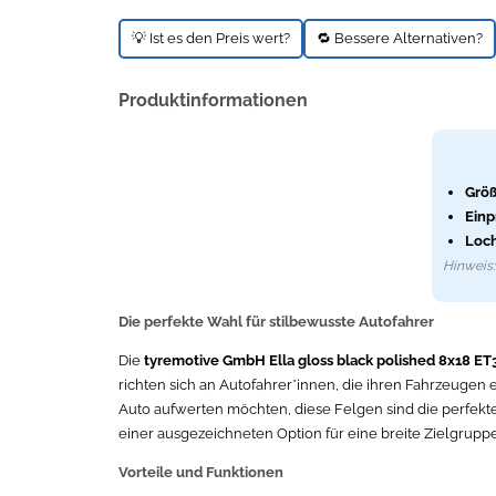
💡 Ist es den Preis wert?
🔁 Bessere Alternativen?
Produktinformationen
Größ
Einp
Loch
Hinweis: 
Die perfekte Wahl für stilbewusste Autofahrer
Die
tyremotive GmbH Ella gloss black polished 8x18 E
richten sich an Autofahrer*innen, die ihren Fahrzeugen 
Auto aufwerten möchten, diese Felgen sind die perfekte
einer ausgezeichneten Option für eine breite Zielgrupp
Vorteile und Funktionen