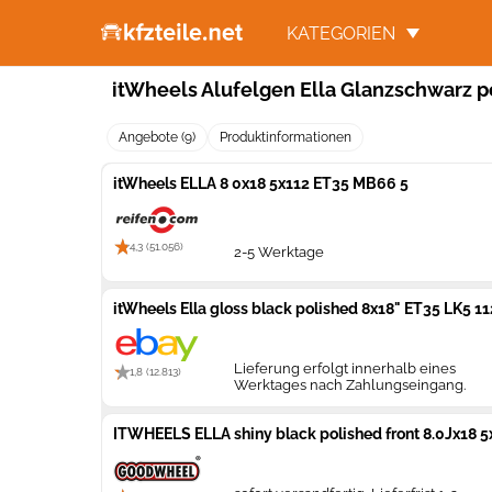
KATEGORIEN
itWheels Alufelgen Ella Glanzschwarz po
Angebote (9)
Produktinformationen
itWheels ELLA 8 0x18 5x112 ET35 MB66 5
4,3 (51.056)
2-5 Werktage
itWheels Ella gloss black polished 8x18" ET35 LK5 11
Lieferung erfolgt innerhalb eines
1,8 (12.813)
Werktages nach Zahlungseingang.
ITWHEELS ELLA shiny black polished front 8.0Jx18 5