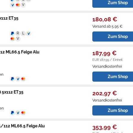
Zum Shop
x112 ET35
180,08 €
Versand ab 5,95 €
Zum Shop
112 ML66.5 Felge Alu
187,99 €
EUR 187,99 / Einheit
Versandkostenfrei
en
Zum Shop
8 5x112 ET35
202,97 €
Versandkostenfrei
gen
Zum Shop
K5/112 ML66.5 Felge Alu
353,99 €