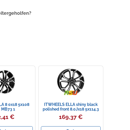
eitergeholfen?
LA 8 0x18 5x108
ITWHEELS ELLA shiny black
 MB73 1
polished front 8.0Jx18 5x114.3
ET45
,41 €
169,37 €