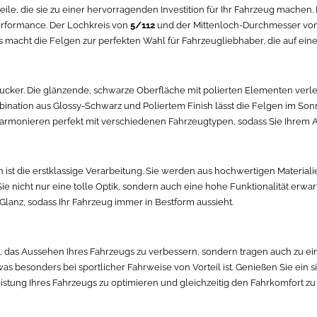
ile, die sie zu einer hervorragenden Investition für Ihr Fahrzeug machen.
erformance. Der Lochkreis von
5/112
und der Mittenloch-Durchmesser vo
 macht die Felgen zur perfekten Wahl für Fahrzeugliebhaber, die auf eine 
gucker. Die glänzende, schwarze Oberfläche mit polierten Elementen verle
bination aus Glossy-Schwarz und Poliertem Finish lässt die Felgen im Sonn
armonieren perfekt mit verschiedenen Fahrzeugtypen, sodass Sie Ihrem A
ist die erstklassige Verarbeitung. Sie werden aus hochwertigen Materialien
Sie nicht nur eine tolle Optik, sondern auch eine hohe Funktionalität er
Glanz, sodass Ihr Fahrzeug immer in Bestform aussieht.
i, das Aussehen Ihres Fahrzeugs zu verbessern, sondern tragen auch zu e
as besonders bei sportlicher Fahrweise von Vorteil ist. Genießen Sie ein 
eistung Ihres Fahrzeugs zu optimieren und gleichzeitig den Fahrkomfort z