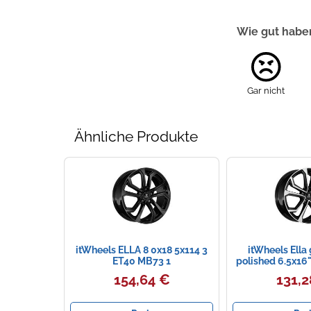
Wie gut haben
Gar nicht
Ähnliche Produkte
itWheels ELLA 8 0x18 5x114 3
itWheels Ella 
ET40 MB73 1
polished 6.5x16
ML 57.1 Alufe
154,64 €
131,2