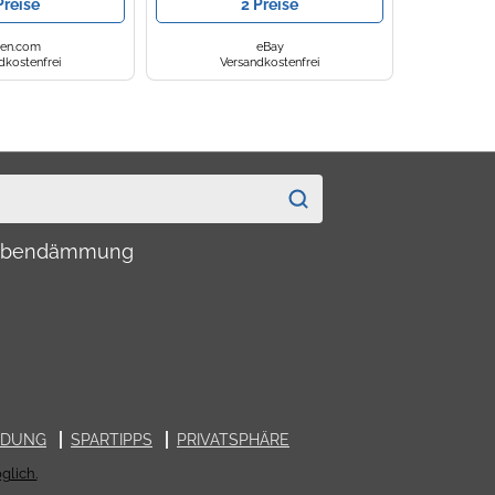
Preise
2 Preise
fen.com
eBay
dkostenfrei
Versandkostenfrei
haubendämmung
LDUNG
SPARTIPPS
PRIVATSPHÄRE
glich.