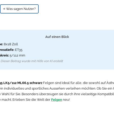
⭐ Was sagen Nutzer?
Auf einen Blick
e:
8x18 Zoll
resstiefe:
ET35
kreis:
5/112 mm
Dieser Beitrag wurde mit Hilfe von KI erstellt
T35 LK5/112 ML66.5 schwarz
Felgen sind ideal für alle, die sowohl auf Ästh
ein individuelles und sportliches Aussehen verleihen möchten. Ob Sie ein
 Wahl für Sie. Besonders überzeugen sie durch ihre vielseitige Kompatibil
e macht. Erleben Sie die Welt der
Felgen
neu!