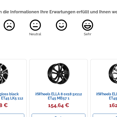
 die Informationen Ihre Erwartungen erfüllt und Ihnen w
Neutral
Sehr
gloss black
itWheels ELLA 8 0x18 5x112
itWheels EL
" ET45 LK5 112
ET45 MB57 1
ET45
lgen 16 ...
8 €
154,64 €
162