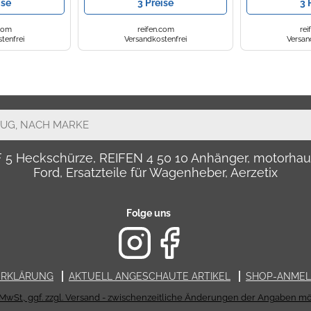
ise
3 Preise
3 
.com
reifen.com
rei
tenfrei
Versandkostenfrei
Versan
LF 5 Heckschürze, REIFEN 4 50 10 Anhänger, motor
Ford, Ersatzteile für Wagenheber, Aerzetix
Folge uns
ERKLÄRUNG
AKTUELL ANGESCHAUTE ARTIKEL
SHOP-ANME
. MwSt., ggf. zzgl. Versand - zwischenzeitliche Änderungen der Angaben mö