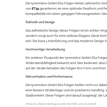
Die tyremotive GmbH Ella Felgen bieten zahlreiche Vorte
von
ET35
garantieren sie eine optimale Passform und P
Kompatibilität mit vielen gängigen Fahrzeugmarken. Dies
Ästhetik und Design
Das ästhetische Design dieser Felgen ist ein echter Hin
sondern sorgt auch für eine zeitlose Eleganz. Diese Kom
sich. Die klare Linienführung und das moderne Design h
Hochwertige Verarbeitung
Ein weiterer Pluspunkt der tyremotive GmbH Ella Felgen 
Widerstandsfähigkeit bekannt sind. Dies bedeutet, dass 
auf der Straße behalten die Felgen ihre Form und ihren 
Fahrverhalten und Performance
Die tyremotive GmbH Ella Felgen helfen nicht nur dabe
eine bessere Straßenlage und ein präziseres Handling, w
Stadtverkehr. Diese Felgen sind darauf ausgelegt, die L
Hinweis: Dieser Beitrag wurde mit Hilfe von KI erstellt