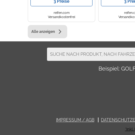
3 Preise
3 Pre
reifen.com
reifen
Versandkostenfrei
Versandkos
Alle anzeigen
Beispiel: GO
IMPRESSUM / AGB
DATENSCHUTZ
*Inkl