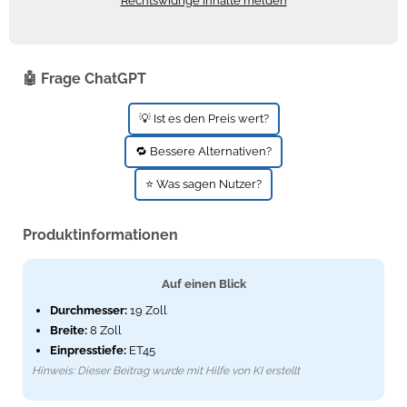
Rechtswidrige Inhalte melden
Zündkerzen
Navi Taschen
Winterreifen
Ölfilter
Navi-Zubehör
🤖 Frage ChatGPT
Navigationsgeräte
💡 Ist es den Preis wert?
Navigationssoftware
🔁 Bessere Alternativen?
Powercaps
⭐ Was sagen Nutzer?
Produktinformationen
Auf einen Blick
Durchmesser:
19 Zoll
Breite:
8 Zoll
Einpresstiefe:
ET45
Hinweis: Dieser Beitrag wurde mit Hilfe von KI erstellt