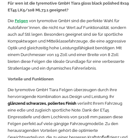
Für wen ist die tyremotive GmbH Tiara gloss black polished 8x19
ET45 LK5/108 ML73.1 geeignet?
Die
Felgen
von tyremotive GmbH sind die perfekte Wahl für
Autofahrer*innen, die nicht nur Wert auf Funktionalität, sondern
auch auf Stil legen. Besonders geeignet sind sie für sportliche
Kompaktwagen und Mittelklassefahrzeuge, die eine aggressive
Optik und gleichzeitig hohe Leistungsfähigkeit benötigen. Mit
einem Durchmesser von 19 Zoll und einer Breite von 8 Zoll
bieten diese Felgen die ideale Grundlage für eine verbesserte
Straßenlage und ein dynamisches Fahrerlebnis.
Vorteile und Funktionen
Die tyremotive GmbH Tiara Felgen überzeugen durch ihre
hervorragende Kombination aus Design und Leistung. Ihr
glänzend schwarzes, poliertes Finish
verleiht Ihrem Fahrzeug
eine edle und zugleich sportliche Note. Dank der ET45
Einpresstiefe und dem Lochkreis von 5x108 mm passen diese
Felgen perfekt auf viele gängige Fahrzeugmodelle. Zu den
herausragenden Vorteilen gehört die optimierte
Gewichtsverteilung, die zu einer besseren Kraftstoffeffizienz und