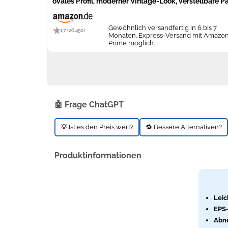
ovales Profil, moderner Vintage-Look, verstellbare Pa
Gewöhnlich versandfertig in 6 bis 7
1,7 (26.450)
Monaten. Express-Versand mit Amazo
Prime möglich.
🤖 Frage ChatGPT
💡 Ist es den Preis wert?
🔁 Bessere Alternativen?
Produktinformationen
Leic
EPS
Abn