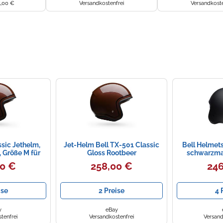
5,00 €
Versandkostenfrei
Versandkoste
ssic Jethelm,
Jet-Helm Bell TX-501 Classic
Bell Helmet
 Größe M für
Gloss Rootbeer
schwarzmat
er
00 €
258,00 €
246
ise
2 Preise
4 
y
eBay
tenfrei
Versandkostenfrei
Versand