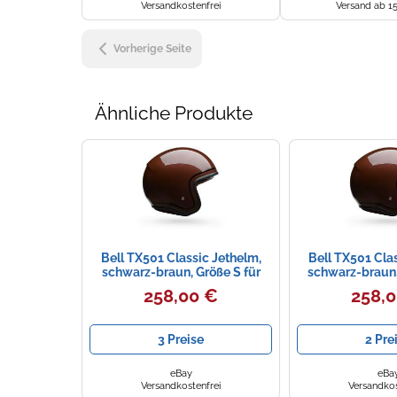
Versandkostenfrei
Versand ab 1
Vorherige Seite
Ähnliche Produkte
Bell TX501 Classic Jethelm,
Bell TX501 Cla
schwarz-braun, Größe S für
schwarz-braun,
Männer
Männ
258,00 €
258,
3 Preise
2 Pre
eBay
eBa
Versandkostenfrei
Versandkos