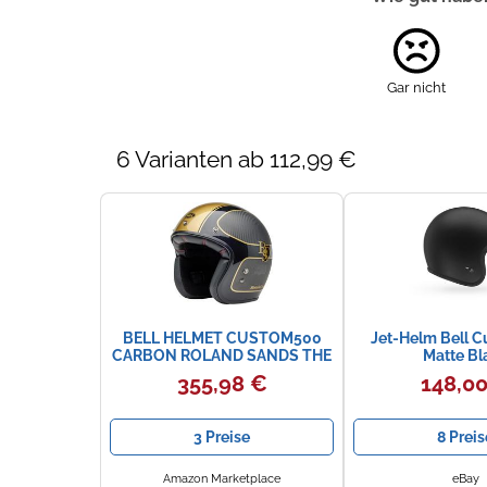
Gar nicht
6 Varianten ab 112,99 €
BELL HELMET CUSTOM500
Jet-Helm Bell 
CARBON ROLAND SANDS THE
Matte Bl
PLAYER MATTE/GLOSS
355,98 €
148,0
BLACK/GOLD S ECE6
3 Preise
8 Preis
Amazon Marketplace
eBay