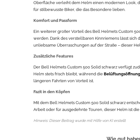
Oberfläche verleiht dem Helm einen modernen Look, d
für stilbewusste Biker, die das Besondere lieben.
Komfort und Passform
Ein weiterer großer Vorteil des Bell Helmets Custom 500
werden. Dank des verstellbaren Kinnriemens lässt sich 
unliebsame Überraschungen auf der Straße – dieser Hel
Zusätzliche Features
Der Bell Helmets Custom 500 Solid schwarz verfügt zud
Helm stets frisch bleibt, während die
Belüftungsöffnun
längeren Fahrten von Vorteil ist.
Fazit in den Köpfen
Mit dem Bell Helmets Custom 500 Solid schwarz entscheid
Arbeit oder für ausgedehnte Touren, dieser Helm ist di
Hinweis: Dieser Beitrag wurde mit Hilfe von KI erstellt
Wie gut haben