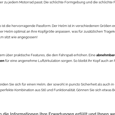
er zu jedem Motorrad passt. Die schlichte Formgebung und die schlicht
 ist die hervorragende Passform. Der Helm ist in verschiedenen Größen er
der Helm optimal an Ihre Kopfgröße anpassen, was für zusätzlichen Trage
m sitzt wie angegossen!
em über praktische Features, die den Fahrspaß erhöhen. Eine
abnehmbare
gen
für eine angenehme Luftzirkulation sorgen. So bleibt Ihr Kopf auch a
en Sie sich für einen Helm, der sowohl in puncto Sicherheit als auch in 
e perfekte Kombination aus Stil und Funktionalität. Gönnen Sie sich etwa
 die Informationen Ihre Erwartungen erfüllt und Ihnen w