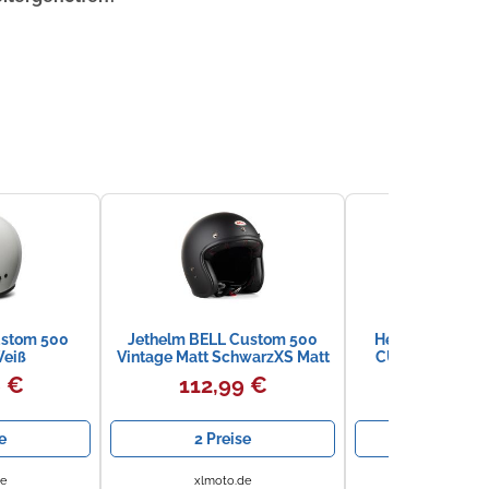
ustom 500
Jethelm BELL Custom 500
Helm Jet Cafe 
eiß
Vintage Matt SchwarzXS Matt
CUSTOM 500 22
Schwarz
Schwarz Glän
9 €
112,99 €
136,2
e
2 Preise
4 Preis
de
xlmoto.de
eBay