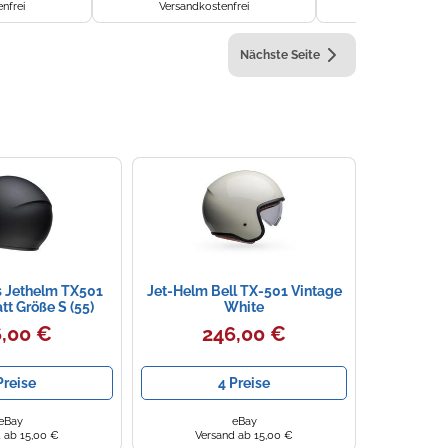
nfrei
Versandkostenfrei
Versandkoste
Nächste Seite
s Jethelm TX501
Jet-Helm Bell TX-501 Vintage
t Größe S (55)
White
,00 €
246,00 €
Preise
4 Preise
eBay
eBay
 ab 15,00 €
Versand ab 15,00 €