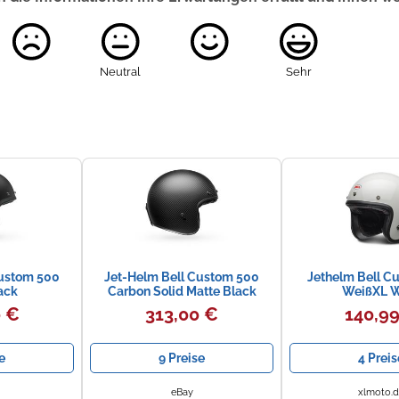
Neutral
Sehr
Custom 500
Jet-Helm Bell Custom 500
Jethelm Bell C
ack
Carbon Solid Matte Black
WeißXL W
0 €
313,00 €
140,9
e
9 Preise
4 Preis
eBay
xlmoto.