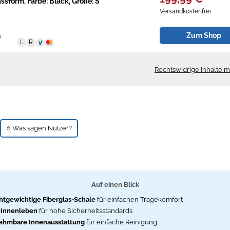
ssform, Farbe: Black, Größe: S
Versandkostenfrei
Zum Shop
n
Rechtswidrige Inhalte 
⭐ Was sagen Nutzer?
Auf einen Blick
htgewichtige Fiberglas-Schale
für einfachen Tragekomfort
-Innenleben
für hohe Sicherheitsstandards
ehmbare Innenausstattung
für einfache Reinigung