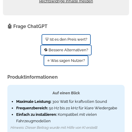
Rechtswidrige Inhalte melden
Zündkerzen
Navi Taschen
Winterreifen
Ölfilter
Navi-Zubehör
🤖 Frage ChatGPT
Navigationsgeräte
💡 Ist es den Preis wert?
Navigationssoftware
🔁 Bessere Alternativen?
Powercaps
⭐ Was sagen Nutzer?
Produktinformationen
Auf einen Blick
Maximale Leistung:
300 Watt für kraftvollen Sound
Frequenzbereich:
50 Hz bis 20 kHz für klare Wiedergabe
Einfach zu installieren:
Kompatibel mit vielen
Fahrzeugmodellen
Hinweis: Dieser Beitrag wurde mit Hilfe von KI erstellt