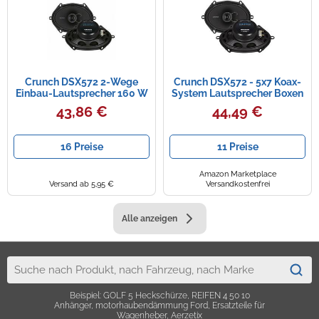
Crunch DSX572 2-Wege
Crunch DSX572 - 5x7 Koax-
Einbau-Lautsprecher 160 W
System Lautsprecher Boxen
Inhalt: 1 St.
43,86 €
44,49 €
16 Preise
11 Preise
Amazon Marketplace
Versand ab 5,95 €
Versandkostenfrei
Alle anzeigen
Beispiel: GOLF 5 Heckschürze, REIFEN 4 50 10
Anhänger, motorhaubendämmung Ford, Ersatzteile für
Wagenheber, Aerzetix