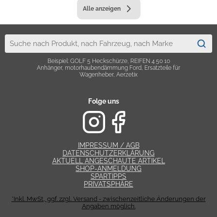
Alle anzeigen
Beispiel: GOLF 5 Heckschürze, REIFEN 4 50 10
Anhänger, motorhaubendämmung Ford, Ersatzteile für
Wagenheber, Aerzetix
Folge uns
IMPRESSUM / AGB
DATENSCHUTZERKLÄRUNG
AKTUELL ANGESCHAUTE ARTIKEL
SHOP-ANMELDUNG
SPARTIPPS
PRIVATSPHÄRE
*Inkl. MwSt., ggf. zzgl. Versand - zwischenzeitliche Änderungen der
Angaben möglich.