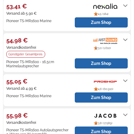
53,41 €
Zündkerzen
Navi Taschen
Winterreifen
Versand ab 5,90 €
4,5 (184)
Pioneer TS-MR1600 Marine
Zum Shop
Ölfilter
Navi-Zubehör
2 - 4 Werktage
Navigationsgeräte
54,98 €
Navigationssoftware
Versandkostenfrei
3,0 (1.610)
Günstigster Gesamtpreis
Powercaps
Pioneer TS-MR1600 - 16,5cm
Zum Shop
Marinelautsprecher
1 - 3 Werktage
55,05 €
Versand ab 4,99 €
4,6 (60.910)
Pioneer TS-MR1600 Marine
Zum Shop
5 - 7 Werktage
55,98 €
Versandkostenfrei
3,8 (17.589)
Pioneer TS-MR1600 Autolautsprecher
Zum Shop