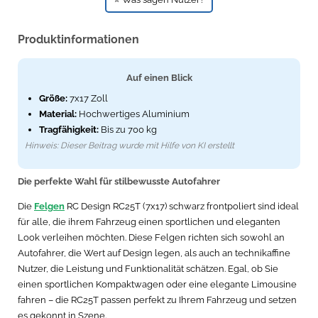
Produktinformationen
Auf einen Blick
Größe:
7x17 Zoll
Material:
Hochwertiges Aluminium
Tragfähigkeit:
Bis zu 700 kg
Hinweis: Dieser Beitrag wurde mit Hilfe von KI erstellt
Die perfekte Wahl für stilbewusste Autofahrer
Die
Felgen
RC Design RC25T (7x17) schwarz frontpoliert sind ideal
für alle, die ihrem Fahrzeug einen sportlichen und eleganten
Look verleihen möchten. Diese Felgen richten sich sowohl an
Autofahrer, die Wert auf Design legen, als auch an technikaffine
Nutzer, die Leistung und Funktionalität schätzen. Egal, ob Sie
einen sportlichen Kompaktwagen oder eine elegante Limousine
fahren – die RC25T passen perfekt zu Ihrem Fahrzeug und setzen
es gekonnt in Szene.