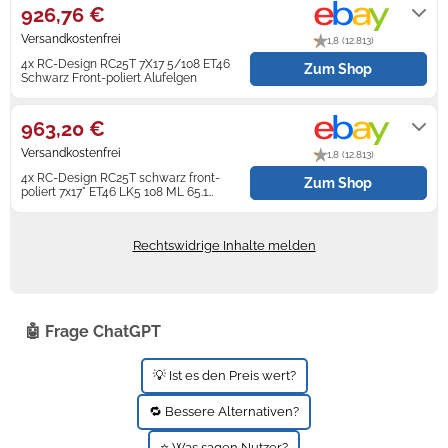
926,76 €
Versandkostenfrei
1,8 (12.813)
4x RC-Design RC25T 7X17 5/108 ET46
Zum Shop
Schwarz Front-poliert Alufelgen
Lieferung innerhalb von 2 - 6
Werktagen nach Zahlungseingang.
963,20 €
Versandkostenfrei
1,8 (12.813)
4x RC-Design RC25T schwarz front-
Zum Shop
poliert 7x17" ET46 LK5 108 ML 65.1
Alufelgen...
Lieferung innerhalb von 2 - 5
Werktagen nach Zahlungseingang.
Rechtswidrige Inhalte melden
🤖 Frage ChatGPT
💡 Ist es den Preis wert?
🔁 Bessere Alternativen?
⭐ Was sagen Nutzer?