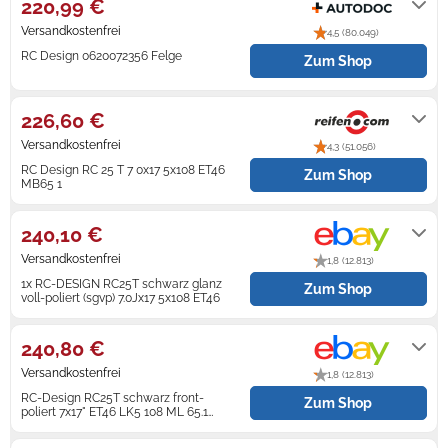
220,99 €
Versandkostenfrei
4,5 (80.049)
Zündkerzen
Navi Taschen
Winterreifen
RC Design 0620072356 Felge
Zum Shop
Ölfilter
Navi-Zubehör
4-5 Werktage
226,60 €
Navigationsgeräte
Versandkostenfrei
4,3 (51.056)
Navigationssoftware
RC Design RC 25 T 7 0x17 5x108 ET46
Zum Shop
MB65 1
Powercaps
2-5 Werktage
240,10 €
Versandkostenfrei
1,8 (12.813)
1x RC-DESIGN RC25T schwarz glanz
Zum Shop
voll-poliert (sgvp) 7.0Jx17 5x108 ET46
Lieferung innerhalb von 4 - 8
Werktagen nach Zahlungseingang.
240,80 €
Versandkostenfrei
1,8 (12.813)
RC-Design RC25T schwarz front-
Zum Shop
poliert 7x17" ET46 LK5 108 ML 65.1
Alufelgen 17...
Lieferung innerhalb von 1 - 4
Werktagen nach Zahlungseingang.