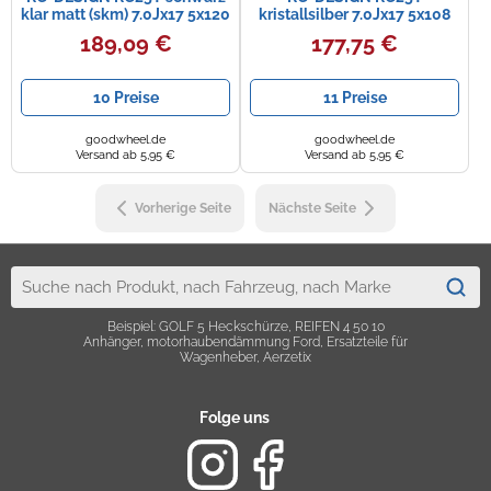
klar matt (skm) 7.0Jx17 5x120
kristallsilber 7.0Jx17 5x108
ET55
ET46
189,09 €
177,75 €
10 Preise
11 Preise
goodwheel.de
goodwheel.de
Versand ab 5,95 €
Versand ab 5,95 €
Vorherige Seite
Nächste Seite
Beispiel: GOLF 5 Heckschürze, REIFEN 4 50 10
Anhänger, motorhaubendämmung Ford, Ersatzteile für
Wagenheber, Aerzetix
Folge uns