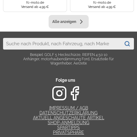
fc-moto.de
fc-moto.de
Versand ab 4,99 €
Versand ab 4,99 €
Alle anzeigen
Beispiel: GOLF 5 Heckschürze, REIFEN 4 50 10
Anhänger, motorhaubendämmung Ford, Ersatzteile für
Wagenheber, Aerzetix
Folge uns
IMPRESSUM / AGB
DATENSCHUTZERKLÄRUNG
AKTUELL ANGESCHAUTE ARTIKEL
SHOP-ANMELDUNG
SPARTIPPS
PRIVATSPHÄRE