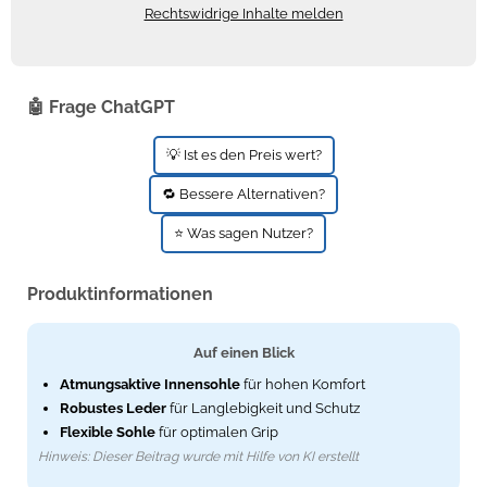
Rechtswidrige Inhalte melden
Zündkerzen
Navi Taschen
Winterreifen
Ölfilter
Navi-Zubehör
🤖 Frage ChatGPT
Navigationsgeräte
💡 Ist es den Preis wert?
Navigationssoftware
🔁 Bessere Alternativen?
Powercaps
⭐ Was sagen Nutzer?
Produktinformationen
Auf einen Blick
Atmungsaktive Innensohle
für hohen Komfort
Robustes Leder
für Langlebigkeit und Schutz
Flexible Sohle
für optimalen Grip
Hinweis: Dieser Beitrag wurde mit Hilfe von KI erstellt