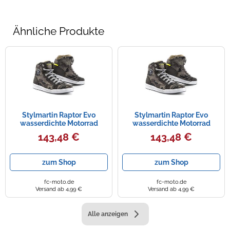
Ähnliche Produkte
Stylmartin Raptor Evo
Stylmartin Raptor Evo
wasserdichte Motorrad
wasserdichte Motorrad
Schuhe, camouflage, Größe
Schuhe, camouflage, Größe
143,48 €
143,48 €
46
41
zum Shop
zum Shop
fc-moto.de
fc-moto.de
Versand ab 4,99 €
Versand ab 4,99 €
Alle anzeigen