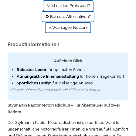
💡 Ist es den Preis wert?
Zündkerzen
Navi Taschen
Winterreifen
🔁 Bessere Alternativen?
Ölfilter
Navi-Zubehör
⭐ Was sagen Nutzer?
Navigationsgeräte
Produktinformationen
Navigationssoftware
Powercaps
Auf einen Blick
Robustes Leder
für optimalen Schutz
Atmungsaktive Innenausstattung
für hohen Tragekomfort
Sportliches Design
für vielseitige Anlässe
Hinweis: Dieser Beitrag wurde mit Hilfe von KI erstellt
Stylmartin Raptor Motorradschuh – Für Abenteurer auf zwei
Rädern
Der Stylmartin Raptor Motorradschuh ist die perfekte Wahl für
leidenschaftliche Motorradfahrer*innen, die Wert auf Stil, Komfort
und Sicherheit legen. Diese Motorradschuhe sind nicht nur für