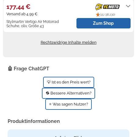
177,44 €
Zündkerzen
Navi Taschen
Winterreifen
Versand ab 4,99 €
3,5 (38.230)
Stylmartin Vertigo Air Motorrad
Zum Shop
Ölfilter
Navi-Zubehör
Schuhe, oliv, Größe 43
4 - 7 Tage
Navigationsgeräte
Rechtswidrige Inhalte melden
Navigationssoftware
Powercaps
🤖 Frage ChatGPT
💡 Ist es den Preis wert?
🔁 Bessere Alternativen?
⭐ Was sagen Nutzer?
Produktinformationen