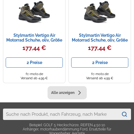
Stylmartin Vertigo Air
Stylmartin Vertigo Air
Motorrad Schuhe, oliv, Größe
Motorrad Schuhe, oliv, Größe
42
40
177,44 €
177,44 €
2 Preise
2 Preise
fc-moto.de
fc-moto.de
Versand ab 4,99 €
Versand ab 4,99 €
Alle anzeigen
Beispiel: GOLF 5 Heckschürze, REIFEN 4 50 10
Anhänger, motorhaubendämmung Ford, Ersatzteile für
Wagenheber, Aerzetix