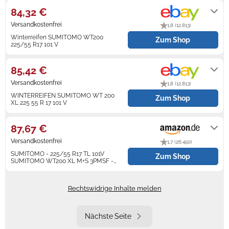
nach Zahlungseingang.
84,32 €
Versandkostenfrei
1,8 (12.813)
Winterreifen SUMITOMO WT200
Zum Shop
225/55 R17 101 V
Lieferung innerhalb von 2 - 6
Werktagen nach Zahlungseingang.
85,42 €
Versandkostenfrei
1,8 (12.813)
WINTERREIFEN SUMITOMO WT 200
Zum Shop
XL 225 55 R 17 101 V
Lieferung innerhalb von 5 - 12
Werktagen nach Zahlungseingang.
87,67 €
Versandkostenfrei
1,7 (26.450)
SUMITOMO - 225/55 R17 TL 101V
Zum Shop
SUMITOMO WT200 XL M+S 3PMSF -
Winterreifen
Gewöhnlich versandfertig in 2 bis 3
Tagen. Express-Versand mit Amazon
Prime möglich.
Rechtswidrige Inhalte melden
Nächste Seite