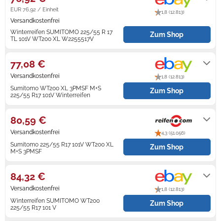
EUR 76,92 / Einheit
1,8 (12.813)
Zündkerzen
Navi Taschen
Winterreifen
Versandkostenfrei
Winterreifen SUMITOMO 225/55 R 17
Zum Shop
Ölfilter
Navi-Zubehör
TL 101V WT200 XL W2255517V
Lieferung innerhalb von 4 - 8
Werktagen nach Zahlungseingang.
Navigationsgeräte
77,08 €
Versandkostenfrei
Navigationssoftware
1,8 (12.813)
Sumitomo WT200 XL 3PMSF M+S
Zum Shop
225/55 R17 101V Winterreifen
Powercaps
Lieferung innerhalb von 4 Werktagen
nach Zahlungseingang.
80,59 €
Versandkostenfrei
4,3 (51.056)
Sumitomo 225/55 R17 101V WT200 XL
Zum Shop
M+S 3PMSF
2-5 Werktage
84,32 €
Versandkostenfrei
1,8 (12.813)
Winterreifen SUMITOMO WT200
Zum Shop
225/55 R17 101 V
Lieferung innerhalb von 5 Werktagen