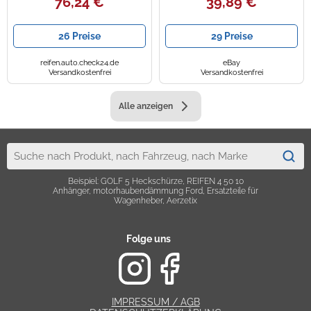
76,24 €
39,89 €
26 Preise
29 Preise
reifen.auto.check24.de
eBay
Versandkostenfrei
Versandkostenfrei
Alle anzeigen
Beispiel: GOLF 5 Heckschürze, REIFEN 4 50 10
Anhänger, motorhaubendämmung Ford, Ersatzteile für
Wagenheber, Aerzetix
Folge uns
IMPRESSUM / AGB