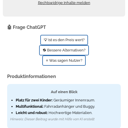
Rechtswidrige Inhalte melden
Zündkerzen
Navi Taschen
Winterreifen
Ölfilter
Navi-Zubehör
🤖 Frage ChatGPT
Navigationsgeräte
💡 Ist es den Preis wert?
Navigationssoftware
🔁 Bessere Alternativen?
Powercaps
⭐ Was sagen Nutzer?
Produktinformationen
Auf einen Blick
Platz für zwei Kinder:
Geräumiger Innenraum.
Multifunktional:
Fahrradanhänger und Buggy.
Leicht und robust:
Hochwertige Materialien.
Hinweis: Dieser Beitrag wurde mit Hilfe von KI erstellt