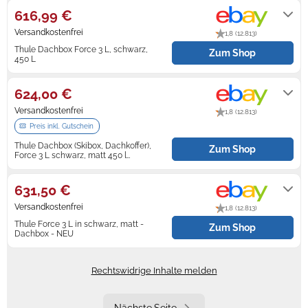
Versand mit Amazon Prime möglich.
616,99 €
Versandkostenfrei
1,8 (12.813)
Thule Dachbox Force 3 L, schwarz,
Zum Shop
450 L
Lieferung innerhalb von 1 - 6
Werktagen nach Zahlungseingang.
624,00 €
Versandkostenfrei
1,8 (12.813)
Preis inkl. Gutschein
Thule Dachbox (Skibox, Dachkoffer),
Zum Shop
Force 3 L schwarz, matt 450 l
1950x840x420
Lieferung innerhalb von 5 - 11
Werktagen nach Zahlungseingang.
631,50 €
Versandkostenfrei
1,8 (12.813)
Thule Force 3 L in schwarz, matt -
Zum Shop
Dachbox - NEU
Lieferung innerhalb von 7 - 13
Werktagen nach Zahlungseingang.
Rechtswidrige Inhalte melden
Nächste Seite