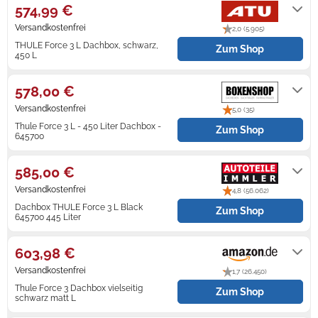
574,99 €
Zündkerzen
Navi Taschen
Winterreifen
Versandkostenfrei
2,0 (5.905)
THULE Force 3 L Dachbox, schwarz,
Zum Shop
Ölfilter
Navi-Zubehör
450 L
3-4 Werktage
Navigationsgeräte
578,00 €
Versandkostenfrei
5,0 (35)
Navigationssoftware
Thule Force 3 L - 450 Liter Dachbox -
Zum Shop
645700
Powercaps
7 Werktage
585,00 €
Versandkostenfrei
4,8 (56.062)
Dachbox THULE Force 3 L Black
Zum Shop
645700 445 Liter
Lieferzeit: 2 - 4 Werktage
603,98 €
Versandkostenfrei
1,7 (26.450)
Thule Force 3 Dachbox vielseitig
Zum Shop
schwarz matt L
Versandbereit in 1-2 Tagen. Express-