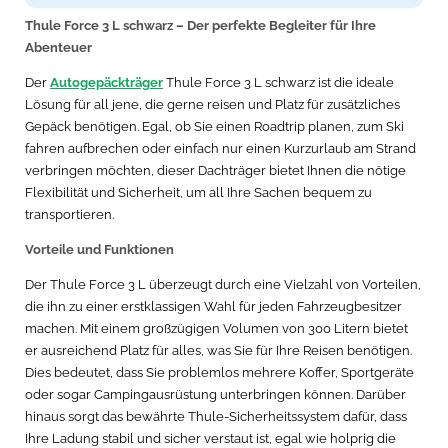
Produkttyp
Harte Autodachoberseite
Thule Force 3 L schwarz – Der perfekte Begleiter für Ihre
Abenteuer
Anzahl der Snowboards
5
(max)
Der
Autogepäckträger
Thule Force 3 L schwarz ist die ideale
Lösung für all jene, die gerne reisen und Platz für zusätzliches
Gepäck benötigen. Egal, ob Sie einen Roadtrip planen, zum Ski
Gewicht und Abmessungen
fahren aufbrechen oder einfach nur einen Kurzurlaub am Strand
verbringen möchten, dieser Dachträger bietet Ihnen die nötige
Innere Breite
7,3 m
Flexibilität und Sicherheit, um all Ihre Sachen bequem zu
transportieren.
Länge (mm)
1950 mm
Vorteile und Funktionen
Höhe
425 mm
Der Thule Force 3 L überzeugt durch eine Vielzahl von Vorteilen,
Breite
845 mm
die ihn zu einer erstklassigen Wahl für jeden Fahrzeugbesitzer
machen. Mit einem großzügigen Volumen von 300 Litern bietet
Gewicht
18,7 kg
er ausreichend Platz für alles, was Sie für Ihre Reisen benötigen.
Dies bedeutet, dass Sie problemlos mehrere Koffer, Sportgeräte
Innenhöhe
37 cm
oder sogar Campingausrüstung unterbringen können. Darüber
hinaus sorgt das bewährte Thule-Sicherheitssystem dafür, dass
Innere Tiefe
187 cm
Ihre Ladung stabil und sicher verstaut ist, egal wie holprig die