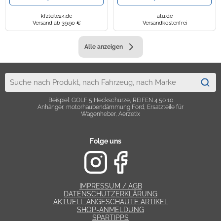
kfzteile24.de
atu.de
Versand ab 39,90 €
Versandkostenfrei
Alle anzeigen
Beispiel: GOLF 5 Heckschürze, REIFEN 4 50 10
Anhänger, motorhaubendämmung Ford, Ersatzteile für
Wagenheber, Aerzetix
Folge uns
IMPRESSUM / AGB
DATENSCHUTZERKLÄRUNG
AKTUELL ANGESCHAUTE ARTIKEL
SHOP-ANMELDUNG
SPARTIPPS