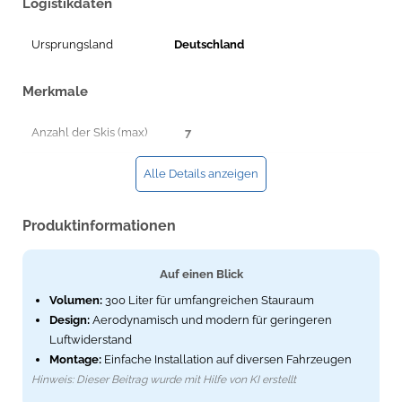
Logistikdaten
Ursprungsland
Deutschland
Merkmale
Anzahl der Skis (max)
7
Einfach zu bedienen
Ja
Alle Details anzeigen
Kompatibel mit Ein-
Ja
Produktinformationen
Schlüsselsystem
Produktfarbe
Schwarz
Auf einen Blick
Volumen:
300 Liter für umfangreichen Stauraum
Innenkapazität
450 l
Design:
Aerodynamisch und modern für geringeren
Luftwiderstand
Höchstgewichtskapazität
75 kg
Montage:
Einfache Installation auf diversen Fahrzeugen
Befestigungstyp
Dachhalterung
Hinweis: Dieser Beitrag wurde mit Hilfe von KI erstellt