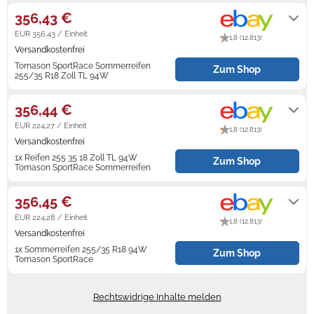
Werktagen nach Zahlungseingang.
356,43 €
Zündkerzen
Navi Taschen
Winterreifen
EUR 356,43 / Einheit
1,8 (12.813)
Versandkostenfrei
Ölfilter
Navi-Zubehör
Tomason SportRace Sommerreifen
Zum Shop
255/35 R18 Zoll TL 94W
Navigationsgeräte
Lieferung innerhalb von 4 - 5
Werktagen nach Zahlungseingang.
356,44 €
Navigationssoftware
EUR 224,27 / Einheit
1,8 (12.813)
Powercaps
Versandkostenfrei
1x Reifen 255 35 18 Zoll TL 94W
Zum Shop
Tomason SportRace Sommerreifen
Lieferung innerhalb von 3 - 5
Werktagen nach Zahlungseingang.
356,45 €
EUR 224,28 / Einheit
1,8 (12.813)
Versandkostenfrei
1x Sommerreifen 255/35 R18 94W
Zum Shop
Tomason SportRace
Lieferung innerhalb von 3 - 5
Werktagen nach Zahlungseingang.
Rechtswidrige Inhalte melden