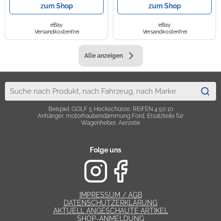
zum Shop
zum Shop
eBay
eBay
Versandkostenfrei
Versandkostenfrei
Alle anzeigen
Beispiel: GOLF 5 Heckschürze, REIFEN 4 50 10
Anhänger, motorhaubendämmung Ford, Ersatzteile für
Wagenheber, Aerzetix
Folge uns
IMPRESSUM / AGB
DATENSCHUTZERKLÄRUNG
AKTUELL ANGESCHAUTE ARTIKEL
SHOP-ANMELDUNG