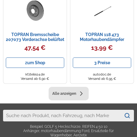
TOPRAN Bremsscheibe
TOPRAN 118 473
207073 Vorderachse belüftet
Motorhaubendämpfer
305mm 28mm für Opel
47,54 €
13,99 €
Vaughall DACIA NISSAN
zum Shop
3 Preise
kfzteile24.de
autodoc.de
Versand ab 6,90 €
Versand ab 6,95 €
Alle anzeigen
Beispiel: GOLF 5 Heckschürze, REIFEN 4 50 10
Anhänger, motorhaubendämmung Ford, Ersatzteile für
Wagenheber, Aerzetix