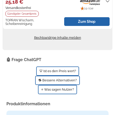
Amazon Prime möglich.
25,18 €
Versandkostenfrei
3,9 (234)
Zündkerzen
Navi Taschen
Winterreifen
Günstigster Gesamtpreis
Ölfilter
Navi-Zubehör
TOPRAN Wischarm,
Zum Shop
Scheibenreinigung
Auf Lager
Navigationsgeräte
Rechtswidrige Inhalte melden
Navigationssoftware
Powercaps
🤖 Frage ChatGPT
💡 Ist es den Preis wert?
🔁 Bessere Alternativen?
⭐ Was sagen Nutzer?
Produktinformationen