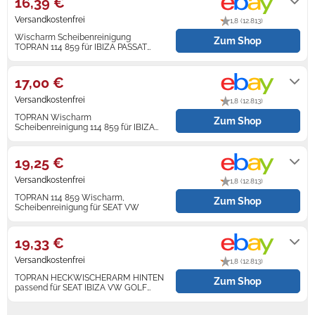
16,39 €
Versandkostenfrei
1,8 (12.813)
Zündkerzen
Navi Taschen
Winterreifen
Wischarm Scheibenreinigung
Zum Shop
TOPRAN 114 859 für IBIZA PASSAT
Ölfilter
Navi-Zubehör
GOLF VW SEAT 6K1 1J1
Lieferung innerhalb von 2 - 3
Werktagen nach Zahlungseingang.
17,00 €
Navigationsgeräte
Versandkostenfrei
1,8 (12.813)
Navigationssoftware
TOPRAN Wischarm
Zum Shop
Scheibenreinigung 114 859 für IBIZA
VW PASSAT SEAT GOLF 1J1 6K1
Powercaps
Lieferung innerhalb von 2 - 3
Werktagen nach Zahlungseingang.
19,25 €
Versandkostenfrei
1,8 (12.813)
TOPRAN 114 859 Wischarm,
Zum Shop
Scheibenreinigung für SEAT VW
Lieferung innerhalb von 2 - 3
Werktagen nach Zahlungseingang.
19,33 €
Versandkostenfrei
1,8 (12.813)
TOPRAN HECKWISCHERARM HINTEN
Zum Shop
passend für SEAT IBIZA VW GOLF
PASSAT | 114 859
Lieferung innerhalb von 2 - 6
Werktagen nach Zahlungseingang.