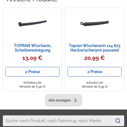
TOPRAN Wischarm,
Topran Wischerarm 114 875
Scheibenreinigung
Heckwischerarm passend
Fahrzeugheckscheibe
für SEAT SKODA VW
13,09 €
20,99 €
Flachbalkenwischblatt für
SKODA VW SEAT CUPRA
AUDI PORSCHE VAG 114 876
2 Preise
2 Preise
kfzteile24.de
autodoc.de
Versand ab 6,90 €
Versand ab 6,95 €
Alle anzeigen