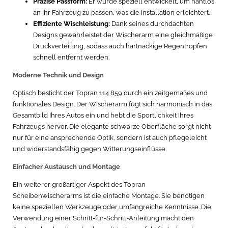
Präzise Passform:
Er wurde speziell entwickelt, um nahtlos
an Ihr Fahrzeug zu passen, was die Installation erleichtert.
Effiziente Wischleistung:
Dank seines durchdachten
Designs gewährleistet der Wischerarm eine gleichmäßige
Druckverteilung, sodass auch hartnäckige Regentropfen
schnell entfernt werden.
Moderne Technik und Design
Optisch besticht der Topran 114 859 durch ein zeitgemäßes und
funktionales Design. Der Wischerarm fügt sich harmonisch in das
Gesamtbild Ihres Autos ein und hebt die Sportlichkeit Ihres
Fahrzeugs hervor. Die elegante schwarze Oberfläche sorgt nicht
nur für eine ansprechende Optik, sondern ist auch pflegeleicht
und widerstandsfähig gegen Witterungseinflüsse.
Einfacher Austausch und Montage
Ein weiterer großartiger Aspekt des Topran
Scheibenwischerarms ist die einfache Montage. Sie benötigen
keine speziellen Werkzeuge oder umfangreiche Kenntnisse. Die
Verwendung einer Schritt-für-Schritt-Anleitung macht den