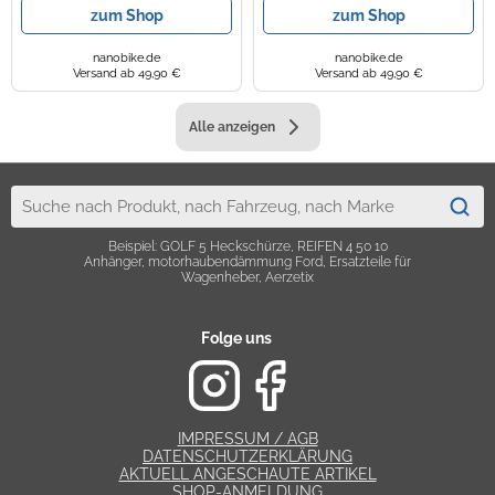
zum Shop
zum Shop
nanobike.de
nanobike.de
Versand ab 49,90 €
Versand ab 49,90 €
Alle anzeigen
Beispiel: GOLF 5 Heckschürze, REIFEN 4 50 10
Anhänger, motorhaubendämmung Ford, Ersatzteile für
Wagenheber, Aerzetix
Folge uns
IMPRESSUM / AGB
DATENSCHUTZERKLÄRUNG
AKTUELL ANGESCHAUTE ARTIKEL
SHOP-ANMELDUNG