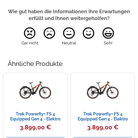
Wie gut haben die Informationen Ihre Erwartungen
erfüllt und Ihnen weitergeholfen?
Gar nicht
Neutral
Sehr
Ähnliche Produkte
Trek Powerfly+ FS 4
Trek Powerfly+ FS 4
Equipped Gen 4 - Elektro
Equipped Gen 4 - Elektro
MTB Fully 2025 |
MTB Fully 2025 |
3.899,00 €
3.899,00 €
pennyflake-black olive 29" -
pennyflake-black olive 29" -
XL
M