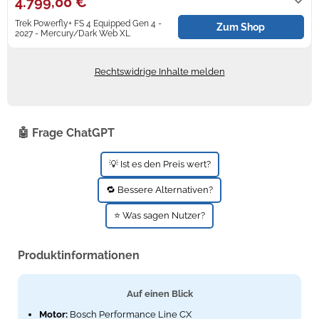
4.799,00 €
Trek Powerfly+ FS 4 Equipped Gen 4 -
Zündkerzen
Navi Taschen
Winterreifen
Zum Shop
2027 - Mercury/Dark Web XL
2-4 Werktage
Ölfilter
Navi-Zubehör
Rechtswidrige Inhalte melden
Navigationsgeräte
Navigationssoftware
🤖 Frage ChatGPT
Powercaps
💡 Ist es den Preis wert?
🔁 Bessere Alternativen?
⭐ Was sagen Nutzer?
Produktinformationen
Auf einen Blick
Motor:
Bosch Performance Line CX