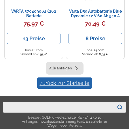
Zündkerzen
Navi Taschen
Winterreifen
VARTA 570409064K262
Varta D59 Autobatterie Blue
Batterie
Dynamic 12 V 60 Ah 540 A
75,97 €
70,49 €
Ölfilter
Navi-Zubehör
Navigationsgeräte
13 Preise
8 Preise
Navigationssoftware
bos-24.com
bos-24.com
Versand ab 8,95 €
Versand ab 8,95 €
Powercaps
Alle anzeigen
zurück zur Startseite
Beispiel: GOLF 5 Heckschürze, REIFEN 4 50 10
Anhänger, motorhaubendämmung Ford, Ersatzteile für
Wagenheber, Aerzetix