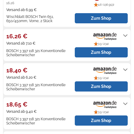
16.26
4,6 (136.953)
Versand ab 6,99 €
Zündkerzen
Navi Taschen
Winterreifen
Wischblatt BOSCH Twin 651,
Zum Shop
650/450mm, Vorne, 2 Stück
Ölfilter
Navi-Zubehör
1-3 Werktage
16,26 €
Navigationsgeräte
Versand ab 7,10 €
3,9 (234)
Navigationssoftware
BOSCH 3 397 118 321 Konventionelle
Zum Shop
Scheibenwischer
Powercaps
Auf Lager
18,40 €
Versand ab 6,20 €
3,9 (234)
BOSCH 3 397 118 321 Konventionelle
Zum Shop
Scheibenwischer
Auf Lager
18,65 €
Versand ab 9,40 €
3,9 (234)
BOSCH 3 397 118 321 Konventionelle
Zum Shop
Scheibenwischer
Auf Lager