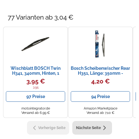
77 Varianten ab 3,04 €
Wischblatt BOSCH Twin
Bosch Scheibenwischer Rear
H341, 340mm, Hinten, 1
H351, Länge: 350mm -
Stück
Scheibenwischer für
3,95 €
4,20 €
3.95
97 Preise
94 Preise
motointegrator.de
Amazon Marketplace
Versand ab 6,99 €
Versand ab 7,10 €
Vorherige Seite
Nächste Seite