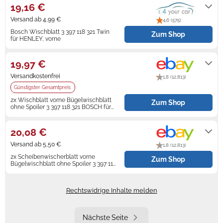
19,16 €
Versand ab 4,99 €
4,6 (575)
Bosch Wischblatt 3 397 118 321 Twin
Zum Shop
für HENLEY, vorne
1-2 Tage
19,97 €
Versandkostenfrei
1,8 (12.813)
Günstigster Gesamtpreis
2x Wischblatt vorne Bügelwischblatt
Zum Shop
ohne Spoiler 3 397 118 321 BOSCH für
RENAULT
Lieferung innerhalb von 3 - 4
Werktagen nach Zahlungseingang.
20,08 €
Versand ab 5,50 €
1,8 (12.813)
2x Scheibenwischerblatt vorne
Zum Shop
Bügelwischblatt ohne Spoiler 3 397 118
321 BOSCH
Lieferung innerhalb von 3 - 5
Werktagen nach Zahlungseingang.
Rechtswidrige Inhalte melden
Nächste Seite