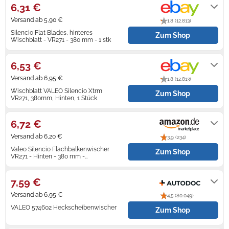
6,31 €
Zündkerzen
Navi Taschen
Winterreifen
Versand ab 5,90 €
1,8 (12.813)
Silencio Flat Blades, hinteres
Zum Shop
Ölfilter
Navi-Zubehör
Wischblatt - VR271 - 380 mm - 1 stk
Lieferung innerhalb von 1 - 2
Werktagen nach Zahlungseingang.
Navigationsgeräte
6,53 €
Versand ab 6,95 €
1,8 (12.813)
Navigationssoftware
Wischblatt VALEO Silencio Xtrm
Zum Shop
VR271, 380mm, Hinten, 1 Stück
Powercaps
Lieferung innerhalb von 2 - 4
Werktagen nach Zahlungseingang.
6,72 €
Versand ab 6,20 €
3,9 (234)
Valeo Silencio Flachbalkenwischer
Zum Shop
VR271 - Hinten - 380 mm -
Originalersatz - 1 Wischerblatt -
Auf Lager
574602
7,59 €
Versand ab 6,95 €
4,5 (80.049)
VALEO 574602 Heckscheibenwischer
Zum Shop
4-5 Werktage