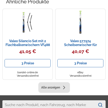
Ähnliche Produkte
Valeo Silencio Set mit 2
Valeo 577974
Flachbalkenwischern VF488
Scheibenwischer für
- Vorne - 800 mm / 700 mm
PORSCHE CAYENNE 9YA
41,05 €
40,07 €
- Originalersatz - 574688
Wischblätter Wischgummi
3 Preise
3 Preise
bandel-online.de
eBay
Versandkostenfrei
Versandkostenfrei
Alle anzeigen