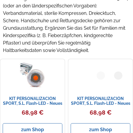
(oder an den länderspezifischen Vorgaben):
Verbandsmaterial, sterile Kompressen, Dreiecktuch,
Schere, Handschuhe und Rettungsdecke gehören zur
Grundausstattung. Ergänzen Sie das Set für Familien mit
Kinderspezifika (z. B. Fieberzäpfchen, kindgerechte
Pflaster) und überprüfen Sie regelmäßig
Haltbarkeitsdaten sowie Vollständigkeit.
KIT PERSONALIZACIÓN
KIT PERSONALIZACIÓN
SPORT, S.L. Flash-LED - Neues
SPORT, S.L. Flash-LED - Neues
Notlicht für das Auto v16 iot
v16 iot Auto-Notlicht mit
68,98 €
68,98 €
mit Erste-Hilfe-Kit - orange
Schlüsselanhänger Tragbare
Kunststoff FL-007
Erste Hilfe - orange Kunststoff
FL-006
zum Shop
zum Shop