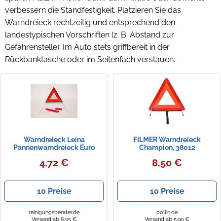
verbessern die Standfestigkeit. Platzieren Sie das
Warndreieck rechtzeitig und entsprechend den
landestypischen Vorschriften (z. B. Abstand zur
Gefahrenstelle). Im Auto stets griffbereit in der
Rückbanktasche oder im Seitenfach verstauen.
Warndreieck Leina
FILMER Warndreieck
Pannenwarndreieck Euro
Champion, 38012
Spider gemäß EU-Richtlinien
4,72 €
8,50 €
10 Preise
10 Preise
reinigungsberater.de
pollin.de
Versand ab 6,95 €
Versand ab 5,99 €