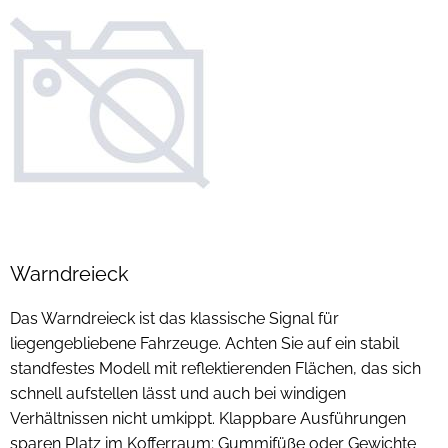
Zündkerzen
Navi Taschen
Winterreifen
Ölfilter
Navi-Zubehör
Navigationsgeräte
Navigationssoftware
Powercaps
Warndreieck
Das Warndreieck ist das klassische Signal für
liegengebliebene Fahrzeuge. Achten Sie auf ein stabil
standfestes Modell mit reflektierenden Flächen, das sich
schnell aufstellen lässt und auch bei windigen
Verhältnissen nicht umkippt. Klappbare Ausführungen
sparen Platz im Kofferraum; Gummifüße oder Gewichte