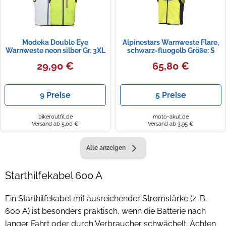
Modeka Double Eye
Alpinestars Warnweste Flare,
Warnweste neon silber Gr. 3XL
schwarz-fluogelb Größe: S
29,90 €
65,80 €
9 Preise
5 Preise
bikeroutfit.de
moto-akut.de
Versand ab 5,00 €
Versand ab 3,95 €
Alle anzeigen
Starthilfekabel 600 A
Ein Starthilfekabel mit ausreichender Stromstärke (z. B.
600 A) ist besonders praktisch, wenn die Batterie nach
langer Fahrt oder durch Verbraucher schwächelt. Achten