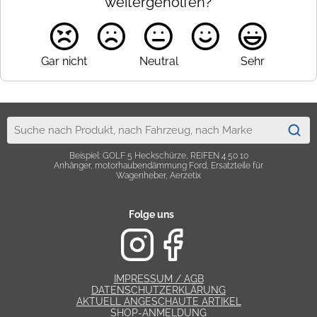
weitergeholfen?
Gar nicht
Neutral
Sehr
Beispiel: GOLF 5 Heckschürze, REIFEN 4 50 10
Anhänger, motorhaubendämmung Ford, Ersatzteile für
Wagenheber, Aerzetix
Folge uns
IMPRESSUM / AGB
DATENSCHUTZERKLÄRUNG
AKTUELL ANGESCHAUTE ARTIKEL
SHOP-ANMELDUNG