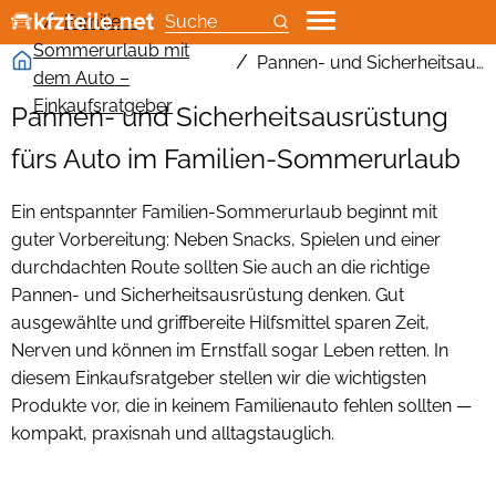
Karosserien
Einparkhilfen
Motorradbekleidung
Auto Monitore
Felgen
Alle Angebote zu Motoröl
Familien-
Suche
Sommerurlaub mit
Klimaanlage Auto
KFZ Spannungswandler
Motorradabdeckung
Auto Subwoofer
Ganzjahresreifen
Additive
Pannen- und Sicherheitsausrüstung fürs Auto im Sommerurlaub mit der Familie
dem Auto –
Auto-Kraftstoffanlagen
Kindersitze
Motorradtaschen
Autoantennen
Kompletträder
Betriebs- & Wartungsstoffe
Einkaufsratgeber
Pannen- und Sicherheitsausrüstung
Motorkühlung
Kofferraummatte
Motorradhelme
Autoradios
LKW Reifen
Gabelöle
fürs Auto im Familien-Sommerurlaub
Autobatterien
Ladungssicherung
Motorradpflege
Car Hifi Einbau
Motorradreifen
Getriebeöle
Ein entspannter Familien-Sommerurlaub beginnt mit
Autolampen
Mittelarmlehnen
Motorradreifen
Car Hifi Kabel
Offroadreifen
Inspektionspakete
guter Vorbereitung: Neben Snacks, Spielen und einer
durchdachten Route sollten Sie auch an die richtige
Fahrzeugbeleuchtung
Pannenhilfe
Motorradschlösser
Car HiFi
Radkappen
Motoröle
Pannen- und Sicherheitsausrüstung denken. Gut
Fahrzeugsensorik
Sitzbezüge
Motorradteile
Dashcams
Reifen
ausgewählte und griffbereite Hilfsmittel sparen Zeit,
Nerven und können im Ernstfall sogar Leben retten. In
Lichtmaschinen
Standheizungen
Doppel-DIN-Radios
Reifen Zubehör
diesem Einkaufsratgeber stellen wir die wichtigsten
Produkte vor, die in keinem Familienauto fehlen sollten —
Luftfilter
Starthilfekabel & weiteres Starthilfe-Zubehör
Endstufen Auto
Runderneuerte Reifen
kompakt, praxisnah und alltagstauglich.
Scheibenwischer
Freisprecheinrichtungen
Schneeketten
Zündanlagen
Navi Halterungen
Sommerreifen