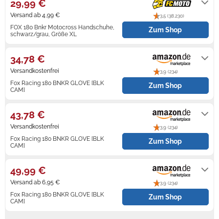
29,99 €
Versand ab 4,99 €
3,5 (38.230)
Zündkerzen
Navi Taschen
Winterreifen
FOX 180 Bnkr Motocross Handschuhe,
Zum Shop
schwarz/grau, Größe XL
Ölfilter
Navi-Zubehör
4 - 7 Tage
34,78 €
Navigationsgeräte
Versandkostenfrei
3,9 (234)
Navigationssoftware
Fox Racing 180 BNKR GLOVE [BLK
Zum Shop
CAM]
Powercaps
Auf Lager
43,78 €
Versandkostenfrei
3,9 (234)
Fox Racing 180 BNKR GLOVE [BLK
Zum Shop
CAM]
Auf Lager
49,99 €
Versand ab 6,95 €
3,9 (234)
Fox Racing 180 BNKR GLOVE [BLK
Zum Shop
CAM]
Auf Lager