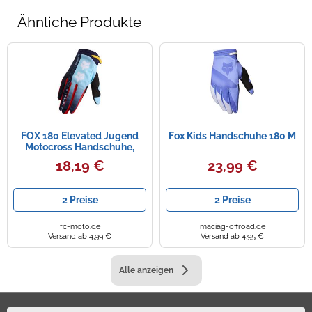
Ähnliche Produkte
FOX 180 Elevated Jugend
Fox Kids Handschuhe 180 M
Motocross Handschuhe,
hellblau, Größe S
18,19 €
23,99 €
2 Preise
2 Preise
fc-moto.de
maciag-offroad.de
Versand ab 4,99 €
Versand ab 4,95 €
Alle anzeigen